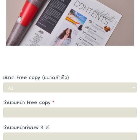
ตี
If
ขนาด Free copy (ขนาดสำเร็จ)
you
ราคา
are
human,
Free
leave
จำนวนหน้า Free copy
*
this
copy
field
blank.
จำนวนหน้าที่พิมพ์ 4 สี